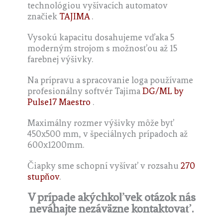
technológiou vyšívacích automatov
značiek
TAJIMA
.
Vysokú kapacitu dosahujeme vďaka 5
moderným strojom s možnosťou až 15
farebnej výšivky.
Na prípravu a spracovanie loga používame
profesionálny softvér Tajima
DG/ML by
Pulse17 Maestro
.
Maximálny rozmer výšivky môže byť
450x500 mm, v špeciálnych prípadoch až
600x1200mm.
Čiapky sme schopní vyšívať v rozsahu
270
stupňov
.
V prípade akýchkoľvek otázok nás
neváhajte nezáväzne kontaktovať.